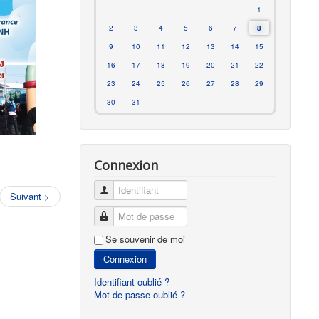
1
2
3
4
5
6
7
8
9
10
11
12
13
14
15
16
17
18
19
20
21
22
23
24
25
26
27
28
29
30
31
Connexion
Identifiant
Suivant >
Mot de passe
Se souvenir de moi
Connexion
Identifiant oublié ?
Mot de passe oublié ?