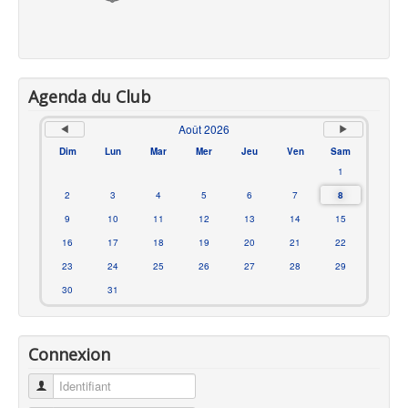
Envoyer une copie à votre adresse
Agenda du Club
Août 2026
Envoyer
Dim
Lun
Mar
Mer
Jeu
Ven
Sam
1
2
3
4
5
6
7
8
9
10
11
12
13
14
15
16
17
18
19
20
21
22
23
24
25
26
27
28
29
30
31
Connexion
Identifiant