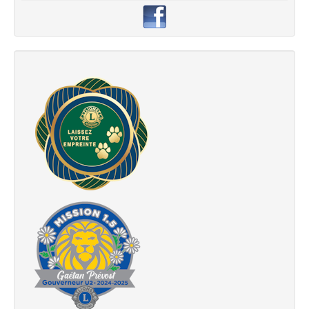
précédés d'un * sont obligatoires.
Nom
*
E-mail
*
Sujet
*
Message
*