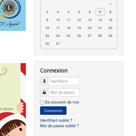
1
2
3
4
5
6
7
8
9
10
11
12
13
14
15
16
17
18
19
20
21
22
23
24
25
26
27
28
29
30
31
Connexion
Identifiant
Mot de passe
Se souvenir de moi
Connexion
Identifiant oublié ?
Mot de passe oublié ?